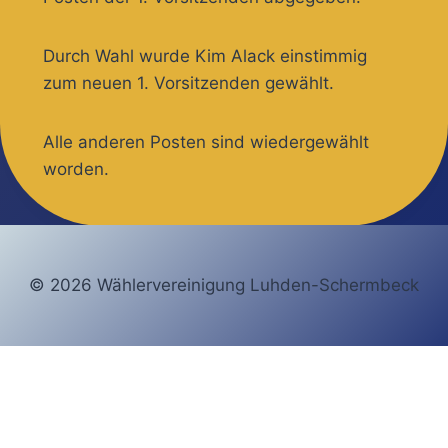
Durch Wahl wurde Kim Alack einstimmig
zum neuen 1. Vorsitzenden gewählt.
Alle anderen Posten sind wiedergewählt
worden.
© 2026 Wählervereinigung Luhden-Schermbeck