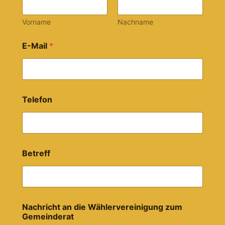
Vorname
Nachname
E-Mail
*
E
Telefon
-
M
a
i
l
B
Betreff
e
t
r
e
f
f
Nachricht an die Wählervereinigung zum
W
Gemeinderat