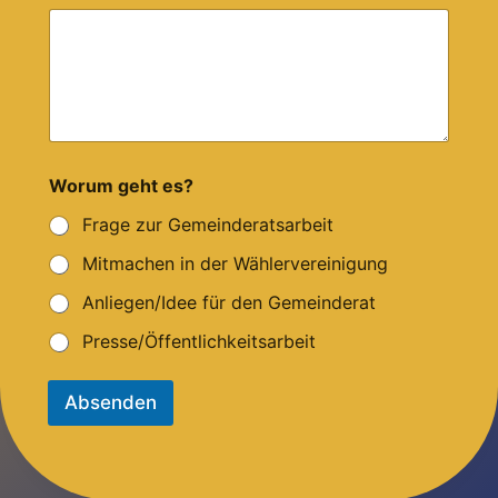
o
r
u
m
Worum geht es?
Frage zur Gemeinderatsarbeit
Mitmachen in der Wählervereinigung
Anliegen/Idee für den Gemeinderat
Presse/Öffentlichkeitsarbeit
Absenden